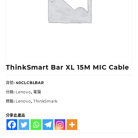
ThinkSmart Bar XL 15M MIC Cable
貨號:
40CLCBLBAR
分類:
Lenovo
,
電腦
標籤:
Lenovo
,
ThinkSmark
分享此產品