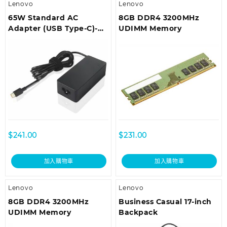
Lenovo
Lenovo
65W Standard AC
8GB DDR4 3200MHz
Adapter (USB Type-C)-
UDIMM Memory
UK/HK/SGP/SRI
$
241.00
$
231.00
加入購物車
加入購物車
Lenovo
Lenovo
8GB DDR4 3200MHz
Business Casual 17-inch
UDIMM Memory
Backpack