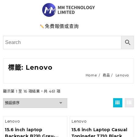
免費報價或查詢
標籤:
Lenovo
Home
商品
Lenovo
顯示第 1 至 16 項結果，共 461 項
Lenovo
Lenovo
15.6 inch laptop
15.6 inch Laptop Casual
Backpack B210 Grey-
Toploader T210 Black