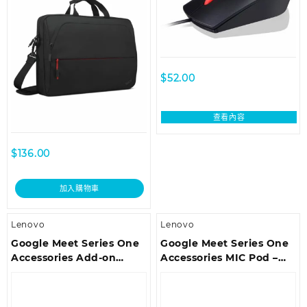
$
52.00
查看內容
$
136.00
加入購物車
Lenovo
Lenovo
Google Meet Series One
Google Meet Series One
Accessories Add-on
Accessories MIC Pod –
Smart Audio Bar –
Charcoal
Charcoal