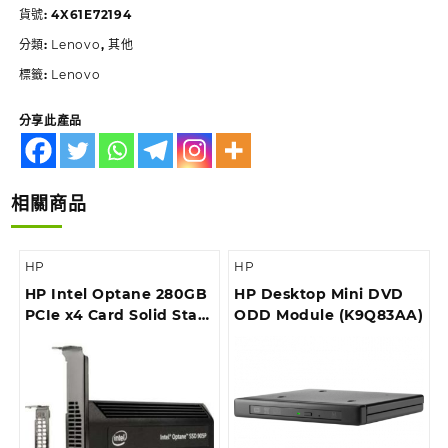
貨號:
4X61E72194
分類:
Lenovo
,
其他
標籤:
Lenovo
分享此產品
相關商品
HP
HP
HP Intel Optane 280GB
HP Desktop Mini DVD
PCIe x4 Card Solid State
ODD Module (K9Q83AA)
Drive (4RV33AA)