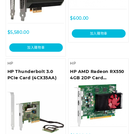
$
600.00
$
5,580.00
加入購物車
加入購物車
HP
HP
HP Thunderbolt 3.0
HP AMD Radeon RX550
PCIe Card (4CX35AA)
4GB 2DP Card
(3TK71AA)