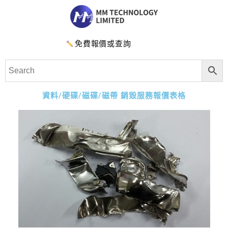
免費報價或查詢
資料/硬碟/磁碟/磁帶 銷毀服務報價表格