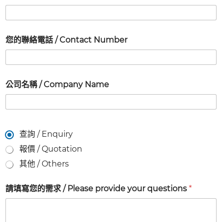
聯
您的聯絡電話 / Contact Number
絡
人
名
稱
/
p
公司名稱 / Company Name
聯
r
絡
o
人
v
名
i
稱
d
C
查詢 / Enquiry
e
o
報價 / Quotation
n
t
其他 / Others
a
c
請填寫您的需求 / Please provide your questions
*
t