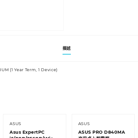
描述
M (1 Year Term, 1 Device)
ASUS
ASUS
Asus ExpertPC
ASUS PRO D840MA