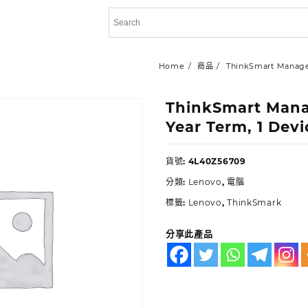
Home
商品
ThinkSmart Manage
ThinkSmart Mana
Year Term, 1 Devi
貨號:
4L40Z56709
分類:
Lenovo
,
電腦
標籤:
Lenovo
,
ThinkSmark
分享此產品