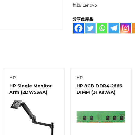
標籤:
Lenovo
分享此產品
HP
HP
HP Single Monitor
HP 8GB DDR4-2666
Arm (2DW53AA)
DIMM (3TK87AA)