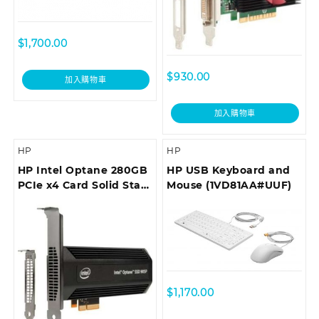
$
1,700.00
$
930.00
加入購物車
加入購物車
HP
HP
HP Intel Optane 280GB
HP USB Keyboard and
PCIe x4 Card Solid State
Mouse (1VD81AA#UUF)
Drive (4RV33AA)
$
1,170.00