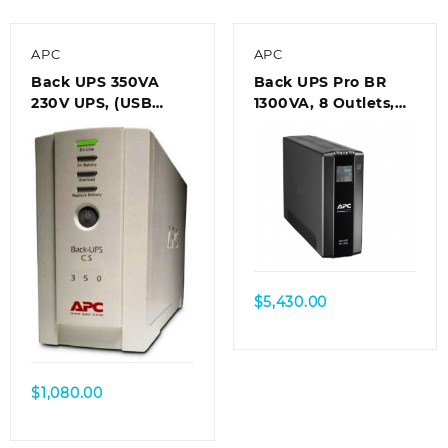
APC
APC
Back UPS 350VA
Back UPS Pro BR
230V UPS, (USB
1300VA, 8 Outlets,
port) w USB cable
AVR, LCD Interface
$
5,430.00
$
1,080.00