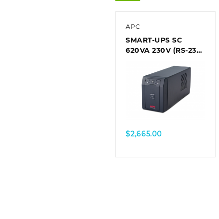
APC
SMART-UPS SC
620VA 230V (RS-232
interface), Tower
$
2,665.00