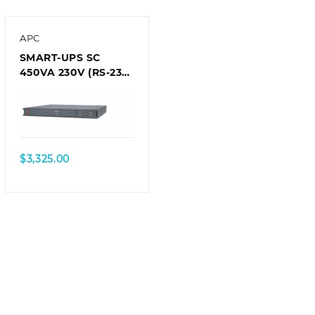
APC
SMART-UPS SC
450VA 230V (RS-232
interface), 1U
Rackmount
$
3,325.00