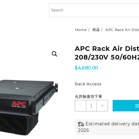
Home
商品
APC Rack Air Dis
APC Rack Air Dist
208/230V 50/60H
$
4,680.00
Rack Access
允許無庫存下單
-
+
Estimated delivery dat
2026