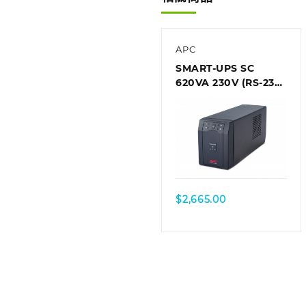
APC
SMART-UPS SC
620VA 230V (RS-232
interface), Tower
$
2,665.00