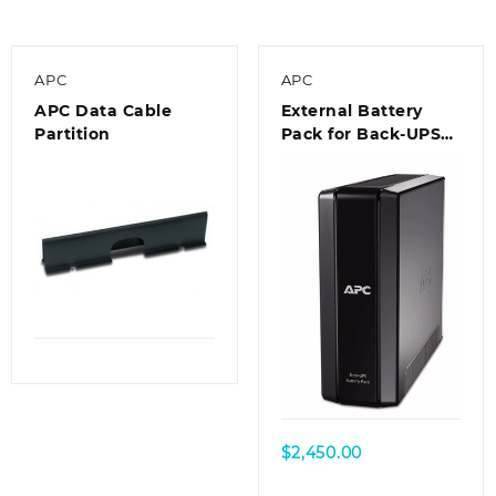
APC
APC
APC Data Cable
External Battery
Partition
Pack for Back-UPS
RS/XS 1500VA (*For
BR1500GI only)
$
2,450.00