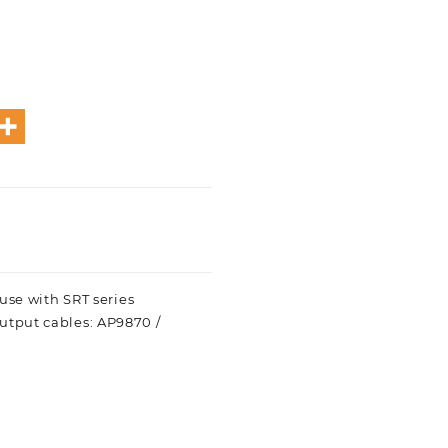
 use with SRT series
output cables: AP9870 /