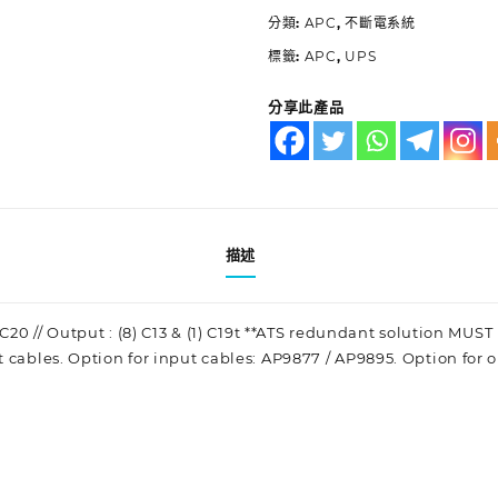
分類:
APC
,
不斷電系統
標籤:
APC
,
UPS
分享此產品
描述
 C20 // Output : (8) C13 & (1) C19t **ATS redundant solution MUST
 cables. Option for input cables: AP9877 / AP9895. Option for 