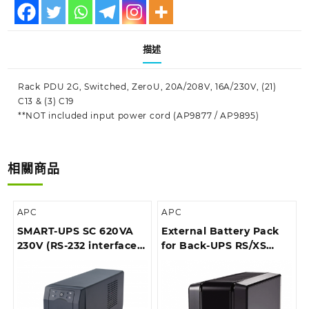
描述
Rack PDU 2G, Switched, ZeroU, 20A/208V, 16A/230V, (21)
C13 & (3) C19
**NOT included input power cord (AP9877 / AP9895)
相關商品
APC
APC
SMART-UPS SC 620VA
External Battery Pack
230V (RS-232 interface),
for Back-UPS RS/XS
Tower
1500VA (*For BR1500GI
only)