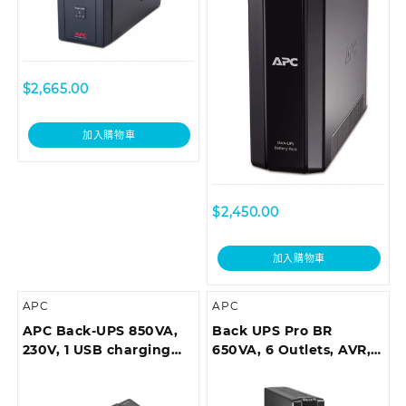
$
2,665.00
加入購物車
$
2,450.00
加入購物車
APC
APC
APC Back-UPS 850VA,
Back UPS Pro BR
230V, 1 USB charging
650VA, 6 Outlets, AVR,
port
LCD Interface