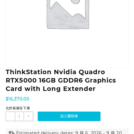
ThinkStation Nvidia Quadro
RTX5000 16GB GDDR6 Graphics
Card with Long Extender
$
16,370.00
允許無庫存下單
-
+
加入購物車
Estimated delivery dates: 9 月 6, 2026 - 9 月 20,