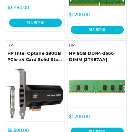
$
3,480.00
$
1,200.00
加入購物車
加入購物車
HP
HP
HP Intel Optane 280GB
HP 8GB DDR4-2666
PCIe x4 Card Solid State
DIMM (3TK87AA)
Drive (4RV33AA)
$
1,200.00
$
5,580.00
加入購物車