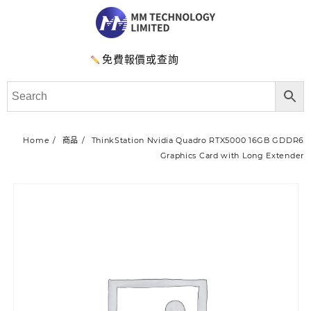
免費報價或查詢
Home
商品
ThinkStation Nvidia Quadro RTX5000 16GB GDDR6
Graphics Card with Long Extender