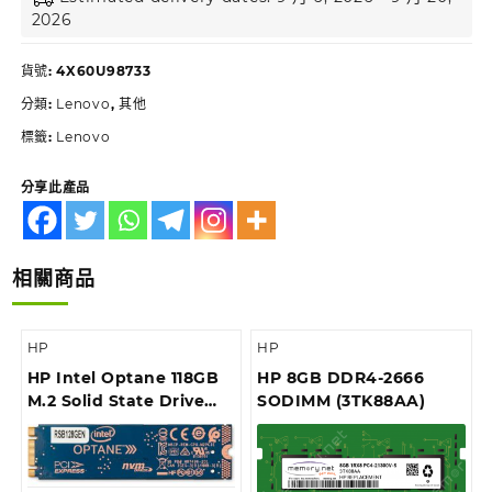
2026
貨號:
4X60U98733
分類:
Lenovo
,
其他
標籤:
Lenovo
分享此產品
相關商品
HP
HP
HP Intel Optane 118GB
HP 8GB DDR4-2666
M.2 Solid State Drive
SODIMM (3TK88AA)
(4RV34AA)