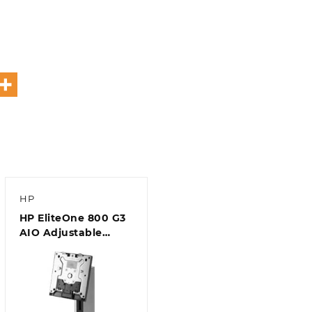
HP
HP EliteOne 800 G3
AIO Adjustable
Height Stand
Z9H66AA