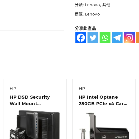
分類:
Lenovo
,
其他
標籤:
Lenovo
分享此產品
HP
HP
HP DSD Security
HP Intel Optane
Wall Mount
280GB PCIe x4 Card
(Z2J20AA)
Solid State Drive
(4RV33AA)