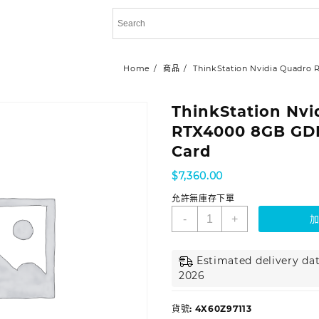
Home
商品
ThinkStation Nvidia Quadro
ThinkStation Nvi
RTX4000 8GB GD
Card
$
7,360.00
允許無庫存下單
-
+
Estimated delivery dat
2026
貨號:
4X60Z97113