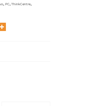
vo
,
PC
,
ThinkCentre
,