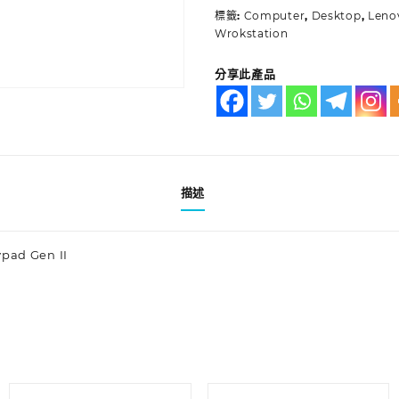
標籤:
Computer
,
Desktop
,
Leno
Wrokstation
分享此產品
描述
pad Gen II