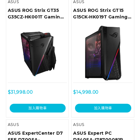
ASUS
ASUS
ASUS ROG Strix GT35
ASUS ROG Strix GT15
G35CZ-HK001T Gaming
G15CK-HK019T Gaming
Desktop
Desktop
$
31,998.00
$
14,998.00
加入購物車
加入購物車
ASUS
ASUS
ASUS ExpertCenter D7
ASUS Expert PC
SFF D700SA-
D540SA-I78700081R 商