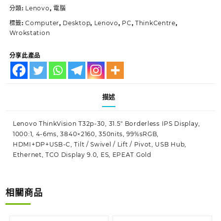
分類:
Lenovo
,
電腦
標籤:
Computer
,
Desktop
,
Lenovo
,
PC
,
ThinkCentre
,
Wrokstation
分享此產品
描述
Lenovo ThinkVision T32p-30, 31.5″ Borderless IPS Display,
1000:1, 4-6ms, 3840×2160, 350nits, 99%sRGB,
HDMI+DP+USB-C, Tilt / Swivel / Lift / Pivot, USB Hub,
Ethernet, TCO Display 9.0, ES, EPEAT Gold
相關商品