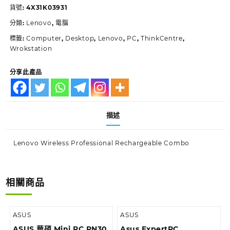
貨號:
4X31K03931
分類:
Lenovo
,
電腦
標籤:
Computer
,
Desktop
,
Lenovo
,
PC
,
ThinkCentre
,
Wrokstation
分享此產品
描述
Lenovo Wireless Professional Rechargeable Combo
相關商品
ASUS
ASUS
ASUS 華碩 Mini PC PN30
Asus ExpertPC