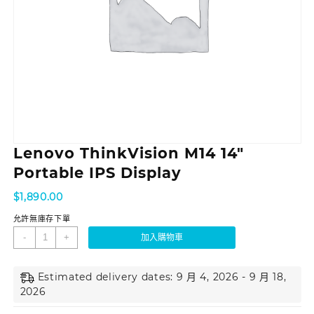
Lenovo ThinkVision M14 14″
Portable IPS Display
$
1,890.00
允許無庫存下單
-
+
加入購物車
Estimated delivery dates: 9 月 4, 2026 - 9 月 18,
2026