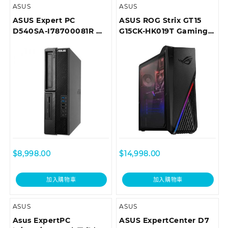
ASUS
ASUS
ASUS Expert PC
ASUS ROG Strix GT15
D540SA-I78700081R 商
G15CK-HK019T Gaming
用桌上型電腦
Desktop
$
8,998.00
$
14,998.00
加入購物車
加入購物車
ASUS
ASUS
Asus ExpertPC
ASUS ExpertCenter D7