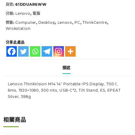
貨號:
61DDUAR6WW
分類:
Lenovo
,
電腦
標籤:
Computer
,
Desktop
,
Lenovo
,
PC
,
ThinkCentre
,
Wrokstation
分享此產品
描述
Lenovo ThinkVision M14 14″ Portable IPS Display, 700:1,
6ms, 1920×1080, 300 nits, USB-C*2, Tilt Stand, ES, EPEAT
Silver, 598g
相關商品