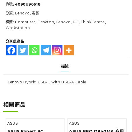
貨號:
4X90U90618
分類:
Lenovo
,
電腦
標籤:
Computer
,
Desktop
,
Lenovo
,
PC
,
ThinkCentre
,
Wrokstation
分享此產品
描述
Lenovo Hybrid USB-C with USB-A Cable
相關商品
ASUS
ASUS
ASUS Expert PC
ASUS PRO D840MA 商用