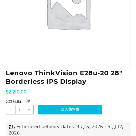
Lenovo ThinkVision E28u-20 28″
Borderless IPS Display
$
2,210.00
允許無庫存下單
-
+
加入購物車
Estimated delivery dates: 9 月 3, 2026 - 9 月 17,
2026