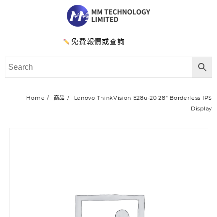
免費報價或查詢
Home
商品
Lenovo ThinkVision E28u-20 28″ Borderless IPS
Display