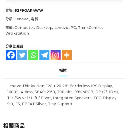
貨號:
62F9GAR4WW
分類:
Lenovo
,
電腦
標籤:
Computer
,
Desktop
,
Lenovo
,
PC
,
ThinkCentre
,
Wrokstation
分享此產品
描述
Lenovo ThinkVision E28u-20 28″ Borderless IPS Display,
1000:1, 4-6ms, 3840×2160, 300 nits, 99% sRGB, DP+2*HDMI,
Tilt /Swivel / Lift / Pivot, Integrated Speakers, TCO Display
9.0, ES, EPEAT Silver, Tiny Support
相關商品