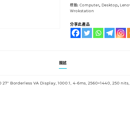
標籤:
Computer
,
Desktop
,
Leno
Wrokstation
分享此產品
描述
27″ Borderless VA Display, 1000:1, 4-6ms, 2560×1440, 250 nits