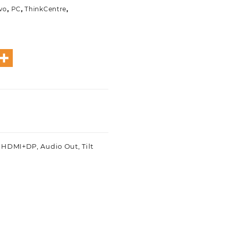
vo
,
PC
,
ThinkCentre
,
, HDMI+DP, Audio Out, Tilt