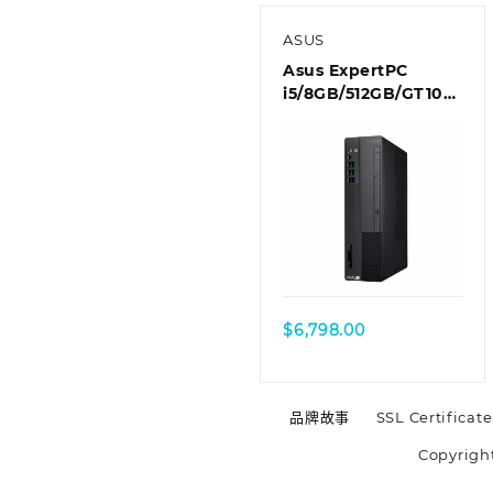
ASUS
Asus ExpertPC
i5/8GB/512GB/GT1030
商用桌上型電腦
D6414SFF-
I59400003T
$
6,798.00
品牌故事
SSL Certificate
Copyrigh