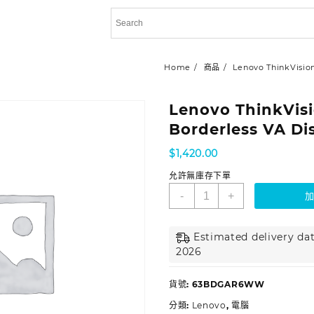
Home
商品
Lenovo ThinkVision
Lenovo ThinkVisi
Borderless VA Di
$
1,420.00
允許無庫存下單
-
+
Estimated delivery dat
2026
貨號:
63BDGAR6WW
分類:
Lenovo
,
電腦