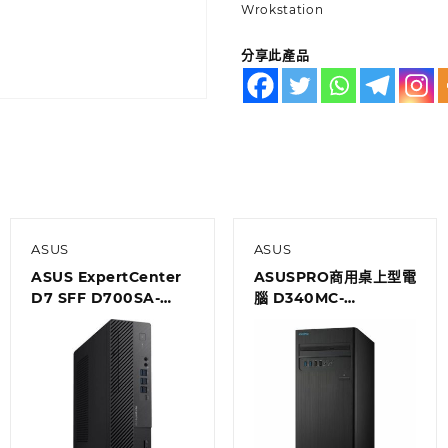
Wrokstation
分享此產品
ASUS
ASUS
ASUS ExpertCenter
ASUSPRO商用桌上型電
D7 SFF D700SA-
腦 D340MC-
510500010T Desktop
59400F002R