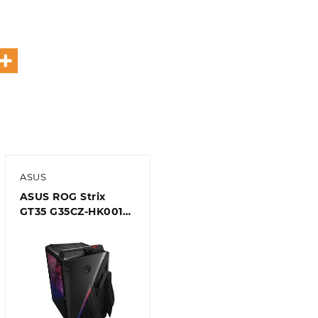
ASUS
ASUS ROG Strix
GT35 G35CZ-HK001T
Gaming Desktop