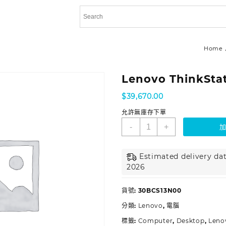
Home
Lenovo ThinkSta
$
39,670.00
允許無庫存下單
-
+
Estimated delivery dat
2026
貨號:
30BCS13N00
分類:
Lenovo
,
電腦
標籤:
Computer
,
Desktop
,
Leno