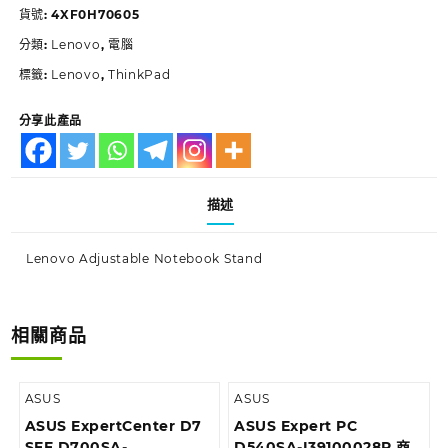
貨號:
4XF0H70605
分類:
Lenovo
,
電腦
標籤:
Lenovo
,
ThinkPad
分享此產品
描述
Lenovo Adjustable Notebook Stand
相關商品
ASUS
ASUS
ASUS ExpertCenter D7
ASUS Expert PC
SFF D700SA-
D540SA-I39100028R 商