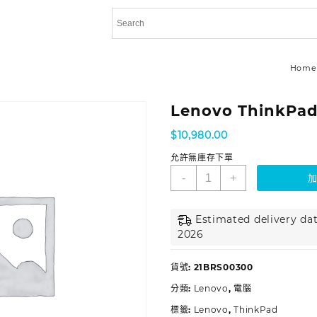
Home
Lenovo ThinkPad
$
10,980.00
允許無庫存下單
-
+
Estimated delivery dat
2026
貨號:
21BRS00300
分類:
Lenovo
,
電腦
標籤:
Lenovo
,
ThinkPad