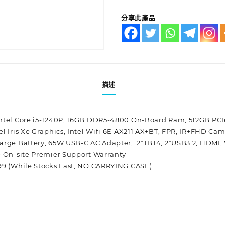
分享此產品
描述
Intel Core i5-1240P, 16GB DDR5-4800 On-Board Ram, 512GB PC
l Iris Xe Graphics, Intel Wifi 6E AX211 AX+BT, FPR, IR+FHD Ca
arge Battery, 65W USB-C AC Adapter, 2*TBT4, 2*USB3.2, HDMI,
D On-site Premier Support Warranty
99 (While Stocks Last, NO CARRYING CASE)