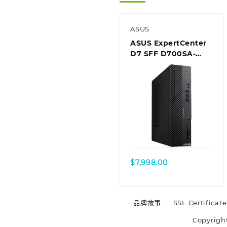
ASUS
ASUS ExpertCenter
D7 SFF D700SA-
510500010T Desktop
$
7,998.00
品牌故事
SSL Certificate
Copyrigh