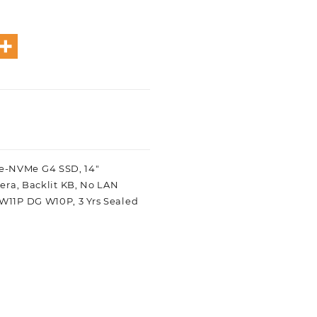
Ie-NVMe G4 SSD, 14″
mera, Backlit KB, No LAN
 W11P DG W10P, 3 Yrs Sealed