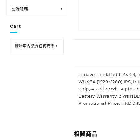
雲端服務
Cart
購物車內沒有任何商品。
Lenovo ThinkPad T14s G3, 
WUXGA (1920×1200) IPS, Inte
Chip, 4 Cell 57Wh Rapid Ch
Battery Warranty, 3 Yrs NB
Promotional Price: HKD 9,1
相關商品