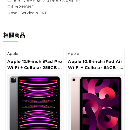
Camera:CAMERA 13.0 REAR 8.0MP FF
Other2:NONE
Upsell Service:NONE
相關商品
Apple
Apple
Apple 12.9-inch iPad Pro
Apple 10.9-inch iPad Air
Wi‑Fi + Cellular 256GB –
Wi-Fi + Cellular 64GB –
Space Grey
Pink