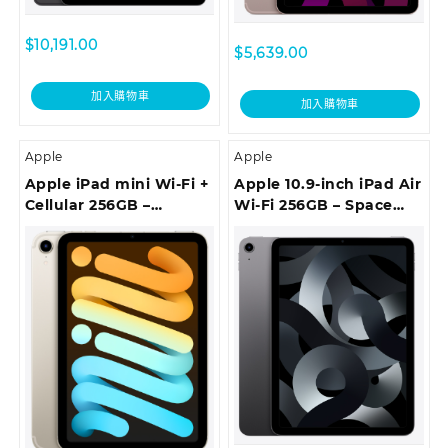
$
10,191.00
$
5,639.00
加入購物車
加入購物車
Apple
Apple
Apple iPad mini Wi-Fi +
Apple 10.9-inch iPad Air
Cellular 256GB –
Wi-Fi 256GB – Space
Starlight
Grey