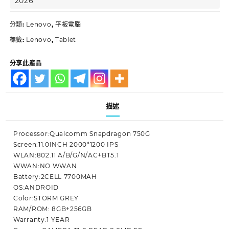
2026
分類:
Lenovo
,
平板電腦
標籤:
Lenovo
,
Tablet
分享此產品
描述
Processor:Qualcomm Snapdragon 750G
Screen:11.0INCH 2000*1200 IPS
WLAN:802.11 A/B/G/N/AC+BT5.1
WWAN:NO WWAN
Battery:2CELL 7700MAH
OS:ANDROID
Color:STORM GREY
RAM/ROM: 8GB+256GB
Warranty:1 YEAR