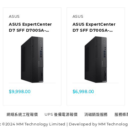
ASUS
ASUS
ASUS ExpertCenter
ASUS ExpertCenter
D7 SFF D700SA-
D7 SFF D700SA-
710700018T Desktop
510400035T
Desktop
$
9,998.00
$
6,998.00
網絡系統工程報價
UPS 後備電源報價
消磁銷毀服務
服務條
t ©2024 MM Technology Limited | Developed by MM Technolog