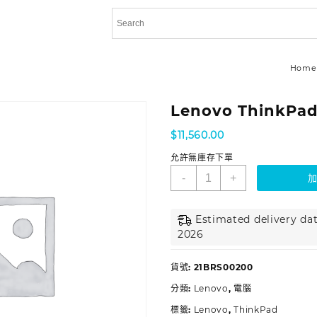
Home
Lenovo ThinkPad
$
11,560.00
允許無庫存下單
-
+
Estimated delivery dat
2026
貨號:
21BRS00200
分類:
Lenovo
,
電腦
標籤:
Lenovo
,
ThinkPad