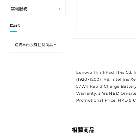
雲端服務
Cart
購物車內沒有任何商品。
Lenovo ThinkPad T14s G3, 
(1920×1200) IPS, Intel Iris
57Wh Rapid Charge Battery
Warranty, 3 Yrs NBD On-sit
Promotional Price: HKD 9,
相關商品