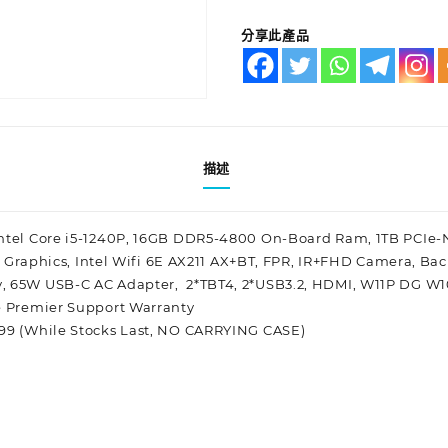
分享此產品
描述
Intel Core i5-1240P, 16GB DDR5-4800 On-Board Ram, 1TB PCI
 Xe Graphics, Intel Wifi 6E AX211 AX+BT, FPR, IR+FHD Camera, Bac
, 65W USB-C AC Adapter, 2*TBT4, 2*USB3.2, HDMI, W11P DG W10P
e Premier Support Warranty
699 (While Stocks Last, NO CARRYING CASE)