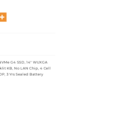
e-NVMe G4 SSD, 14″ WUXGA
klit KB, No LAN Chip, 4 Cell
, 3 Yrs Sealed Battery