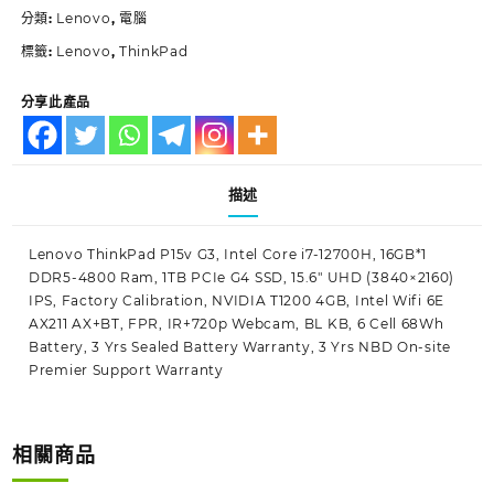
分類:
Lenovo
,
電腦
標籤:
Lenovo
,
ThinkPad
分享此產品
描述
Lenovo ThinkPad P15v G3, Intel Core i7-12700H, 16GB*1
DDR5-4800 Ram, 1TB PCIe G4 SSD, 15.6″ UHD (3840×2160)
IPS, Factory Calibration, NVIDIA T1200 4GB, Intel Wifi 6E
AX211 AX+BT, FPR, IR+720p Webcam, BL KB, 6 Cell 68Wh
Battery, 3 Yrs Sealed Battery Warranty, 3 Yrs NBD On-site
Premier Support Warranty
相關商品