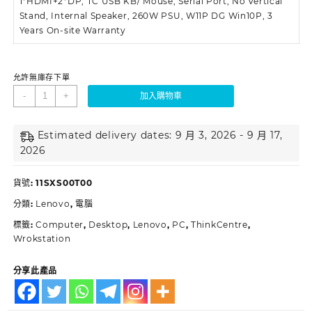
1*HDMI+2*DP, TC USB KB/ Mouse, Serial Port, No Vertical
Stand, Internal Speaker, 260W PSU, W11P DG Win10P, 3
Years On-site Warranty
允許無庫存下單
-
+
加入購物車
Estimated delivery dates: 9 月 3, 2026 - 9 月 17,
2026
貨號:
11SXS00T00
分類:
Lenovo
,
電腦
標籤:
Computer
,
Desktop
,
Lenovo
,
PC
,
ThinkCentre
,
Wrokstation
分享此產品