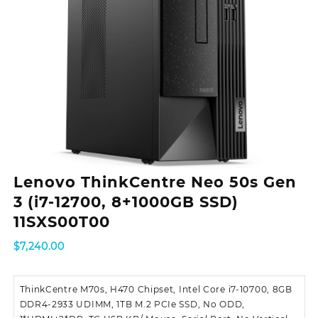
Lenovo ThinkCentre Neo 50s Gen
3 (i7-12700, 8+1000GB SSD)
11SXS00T00
$
7,240.00
ThinkCentre M70s, H470 Chipset, Intel Core i7-10700, 8GB
DDR4-2933 UDIMM, 1TB M.2 PCIe SSD, No ODD,