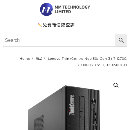
免費報價或查詢
Home
商品
Lenovo ThinkCentre Neo 50s Gen 3 (i7-12700,
8+1000GB SSD) 11SXS00T00