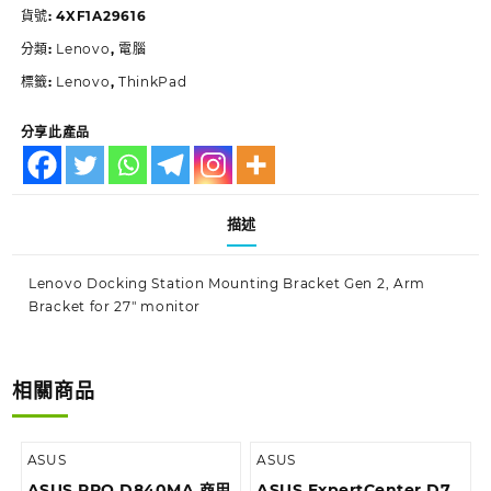
貨號:
4XF1A29616
分類:
Lenovo
,
電腦
標籤:
Lenovo
,
ThinkPad
分享此產品
描述
Lenovo Docking Station Mounting Bracket Gen 2, Arm
Bracket for 27″ monitor
相關商品
ASUS
ASUS
ASUS PRO D840MA 商用
ASUS ExpertCenter D7