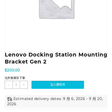
Lenovo Docking Station Mounting
Bracket Gen 2
$
200.00
允許無庫存下單
-
+
加入購物車
Estimated delivery dates: 9 月 6, 2026 - 9 月 20,
2026