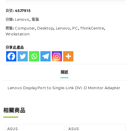
貨號:
45J7915
分類:
Lenovo
,
電腦
標籤:
Computer
,
Desktop
,
Lenovo
,
PC
,
ThinkCentre
,
Wrokstation
分享此產品
描述
Lenovo DisplayPort to Single-Link DVI-D Monitor Adapter
相關商品
ASUS
ASUS