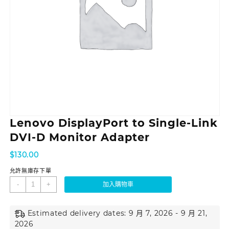
Lenovo DisplayPort to Single-Link
DVI-D Monitor Adapter
$
130.00
允許無庫存下單
-
+
加入購物車
Estimated delivery dates: 9 月 7, 2026 - 9 月 21,
2026