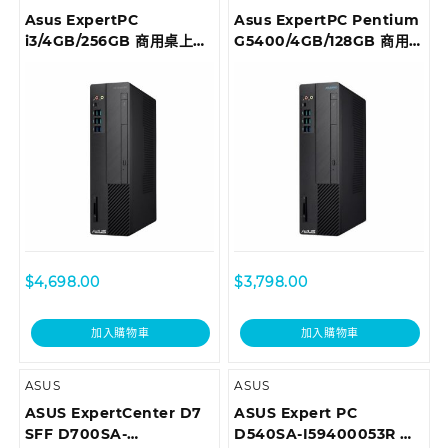
Asus ExpertPC
Asus ExpertPC Pentium
i3/4GB/256GB 商用桌上型
G5400/4GB/128GB 商用
電腦 D6414SFF-
桌上型電腦 D6414SFF-
I39100013T
0G5400002T
$
4,698.00
$
3,798.00
加入購物車
加入購物車
ASUS
ASUS
ASUS ExpertCenter D7
ASUS Expert PC
SFF D700SA-
D540SA-I59400053R 商