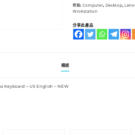
標籤:
Computer
,
Desktop
,
Leno
Wrokstation
分享此產品
描述
ess Keyboard – US English – NEW