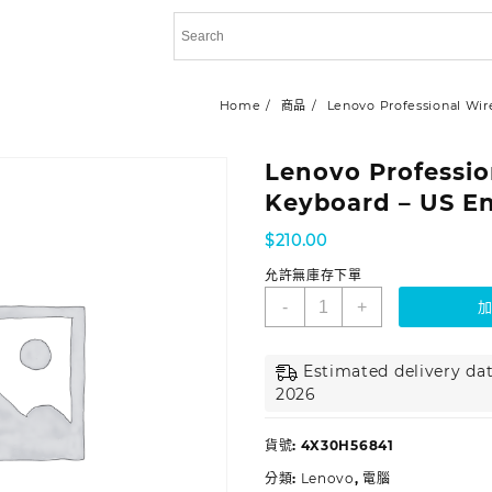
Home
商品
Lenovo Professional Wir
Lenovo Professio
Keyboard – US E
$
210.00
允許無庫存下單
-
+
Estimated delivery dat
2026
貨號:
4X30H56841
分類:
Lenovo
,
電腦