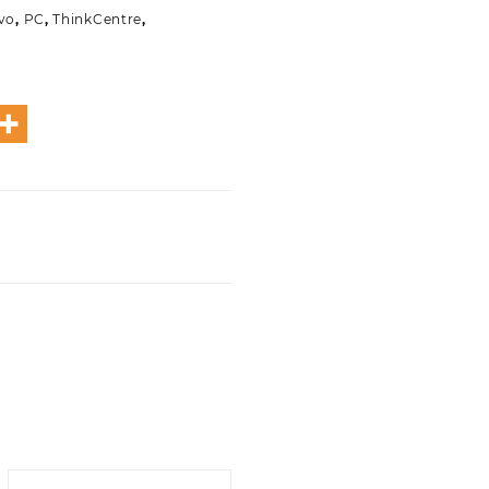
vo
,
PC
,
ThinkCentre
,