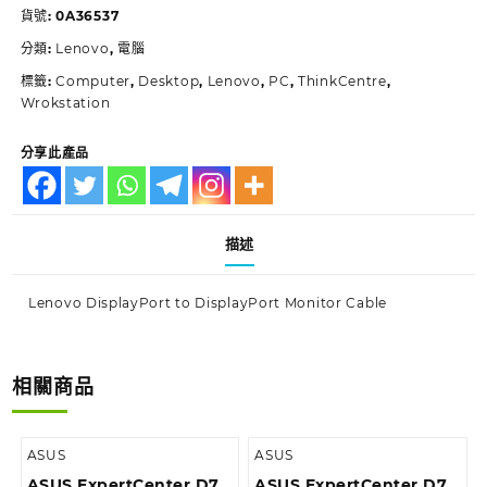
貨號:
0A36537
分類:
Lenovo
,
電腦
標籤:
Computer
,
Desktop
,
Lenovo
,
PC
,
ThinkCentre
,
Wrokstation
分享此產品
描述
Lenovo DisplayPort to DisplayPort Monitor Cable
相關商品
ASUS
ASUS
ASUS ExpertCenter D7
ASUS ExpertCenter D7