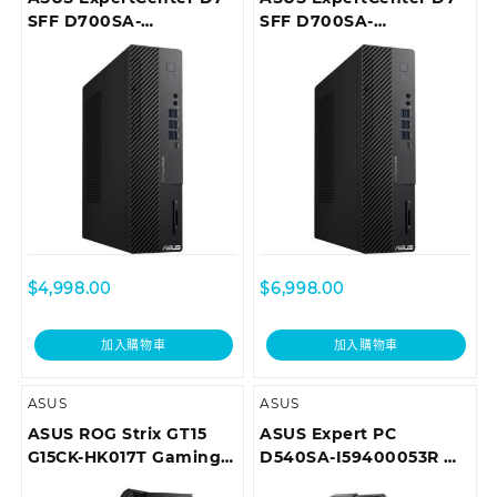
SFF D700SA-
SFF D700SA-
310100029T Desktop
510400035T Desktop
$
4,998.00
$
6,998.00
加入購物車
加入購物車
ASUS
ASUS
ASUS ROG Strix GT15
ASUS Expert PC
G15CK-HK017T Gaming
D540SA-I59400053R 商
Desktop
用桌上型電腦