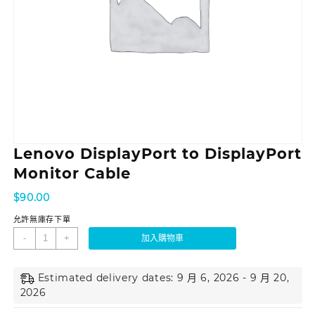
Lenovo DisplayPort to DisplayPort
Monitor Cable
$
90.00
允許無庫存下單
-
+
加入購物車
Estimated delivery dates: 9 月 6, 2026 - 9 月 20,
2026