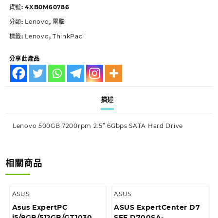
貨號:
4XB0M60786
分類:
Lenovo
,
電腦
標籤:
Lenovo
,
ThinkPad
分享此產品
描述
Lenovo 500GB 7200rpm 2.5” 6Gbps SATA Hard Drive
相關商品
ASUS
ASUS
Asus ExpertPC
ASUS ExpertCenter D7
i5/8GB/512GB/GT1030 商
SFF D700SA-