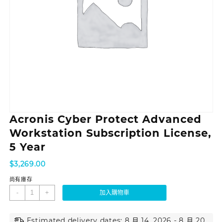
Acronis Cyber Protect Advanced
Workstation Subscription License,
5 Year
$
3,269.00
尚有庫存
-
+
加入購物車
Estimated delivery dates: 8 月 14, 2026 - 8 月 20,