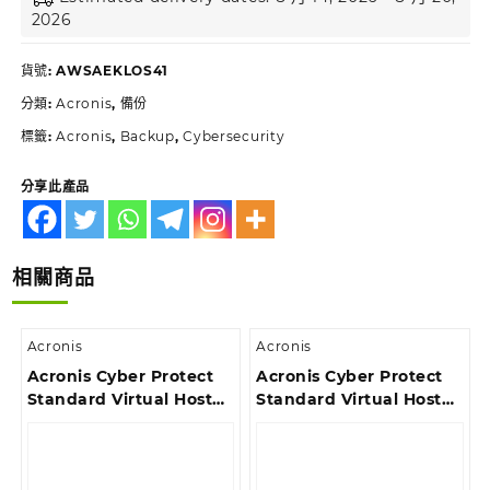
2026
貨號:
AWSAEKLOS41
分類:
Acronis
,
備份
標籤:
Acronis
,
Backup
,
Cybersecurity
分享此產品
相關商品
Acronis
Acronis
Acronis Cyber Protect
Acronis Cyber Protect
Standard Virtual Host
Standard Virtual Host
Subscription License, 5
Subscription License, 1
Year
Year