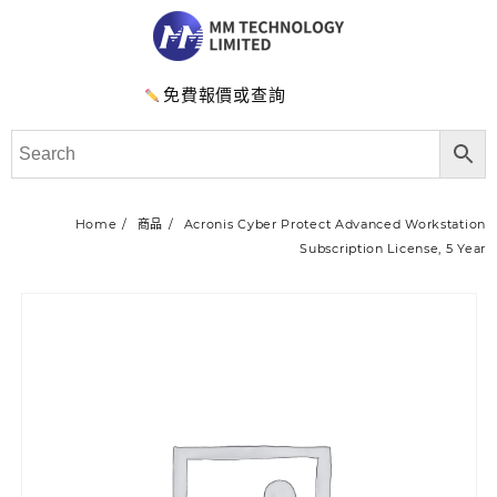
免費報價或查詢
Home
商品
Acronis Cyber Protect Advanced Workstation
Subscription License, 5 Year