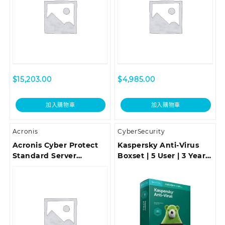
$
15,203.00
$
4,985.00
加入購物車
加入購物車
Acronis
CyberSecurity
Acronis Cyber Protect
Kaspersky Anti-Virus
Standard Server
Boxset | 5 User | 3 Years
Subscription License, 3
(SOFBOXKAV5U3Y)
Year