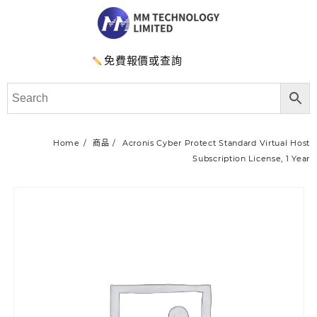
免費報價或查詢
Home
商品
Acronis Cyber Protect Standard Virtual Host
Subscription License, 1 Year