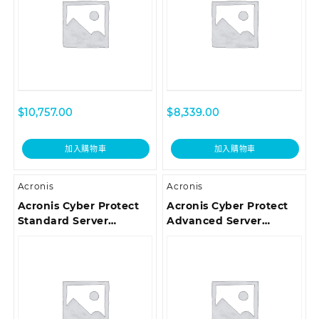
$
10,757.00
$
8,339.00
加入購物車
加入購物車
Acronis
Acronis
Acronis Cyber Protect
Acronis Cyber Protect
Standard Server
Advanced Server
Subscription License, 5
Subscription License, 1
Year
Year