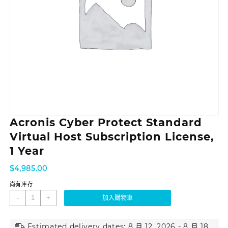
Acronis Cyber Protect Standard
Virtual Host Subscription License,
1 Year
$
4,985.00
尚有庫存
-
+
加入購物車
Estimated delivery dates: 8 月 12, 2026 - 8 月 18,