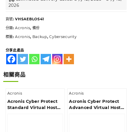
2026
貨號:
VHSAEBLOS41
分類:
Acronis
,
備份
標籤:
Acronis
,
Backup
,
Cybersecurity
分享此產品
相關商品
Acronis
Acronis
Acronis Cyber Protect
Acronis Cyber Protect
Standard Virtual Host
Advanced Virtual Host
Subscription License, 3
Subscription License, 1
Year
Year