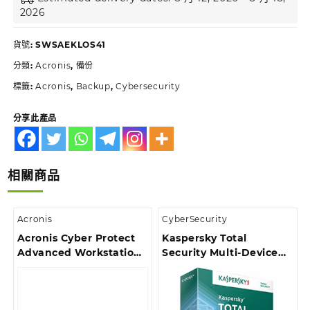
2026
貨號:
SWSAEKLOS41
分類:
Acronis
,
備份
標籤:
Acronis
,
Backup
,
Cybersecurity
分享此產品
相關商品
Acronis
CyberSecurity
Acronis Cyber Protect
Kaspersky Total
Advanced Workstation
Security Multi-Device
Subscription License, 5
Boxset | 1 設備 | 3 年
Year
(SOFBOXKTSMD1D3Y)