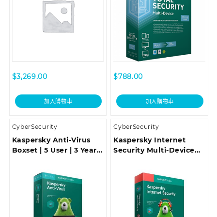
$
3,269.00
$
788.00
加入購物車
加入購物車
CyberSecurity
CyberSecurity
Kaspersky Anti-Virus
Kaspersky Internet
Boxset | 5 User | 3 Years
Security Multi-Device
(SOFBOXKAV5U3Y)
Boxset | 3 設備 | 3 年
(SOFBOXKISMD3U3Y)