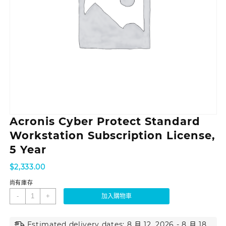
Acronis Cyber Protect Standard
Workstation Subscription License,
5 Year
$
2,333.00
尚有庫存
-
+
加入購物車
Estimated delivery dates: 8 月 12, 2026 - 8 月 18,