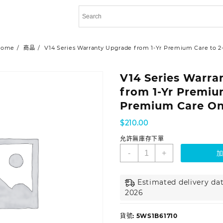
Home
商品
V14 Series Warranty Upgrade from 1-Yr Premium Care to 2
V14 Series Warra
from 1-Yr Premiu
Premium Care On
$
210.00
允許無庫存下單
-
+
Estimated delivery dat
2026
貨號:
5WS1B61710