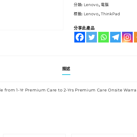
分類:
Lenovo
,
電腦
標籤:
Lenovo
,
ThinkPad
分享此產品
描述
de from 1-Yr Premium Care to 2-Yrs Premium Care Onsite Warra