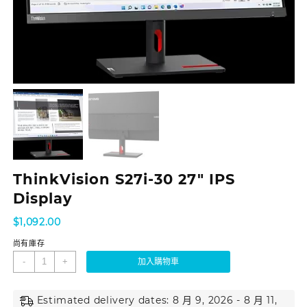
ThinkVision S27i-30 27″ IPS
Display
$
1,092.00
尚有庫存
-
+
加入購物車
Estimated delivery dates: 8 月 9, 2026 - 8 月 11,