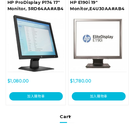
HP ProDisplay P174 17″
HP E190i 19″
Monitor, 5RD64AA#AB4
Monitor,E4U30AA#AB4
$
1,080.00
$
1,780.00
加入購物車
加入購物車
Cart