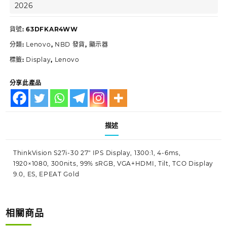
2026
貨號:
63DFKAR4WW
分類:
Lenovo
,
NBD 發貨
,
顯示器
標籤:
Display
,
Lenovo
分享此產品
描述
ThinkVision S27i-30 27″ IPS Display, 1300:1, 4-6ms,
1920×1080, 300nits, 99% sRGB, VGA+HDMI, Tilt, TCO Display
9.0, ES, EPEAT Gold
相關商品