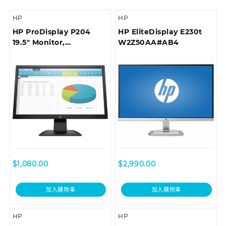
HP
HP
HP ProDisplay P204
HP EliteDisplay E230t
19.5″ Monitor,
W2Z50AA#AB4
5RD65AA#AB4
$
1,080.00
$
2,990.00
加入購物車
加入購物車
HP
HP