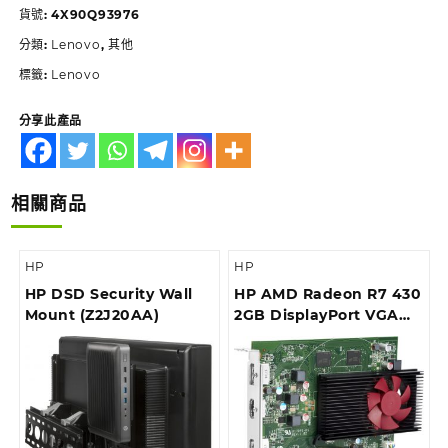
貨號:
4X90Q93976
分類:
Lenovo
,
其他
標籤:
Lenovo
分享此產品
相關商品
HP
HP
HP DSD Security Wall
HP AMD Radeon R7 430
Mount (Z2J20AA)
2GB DisplayPort VGA
Card (5JW82AA)