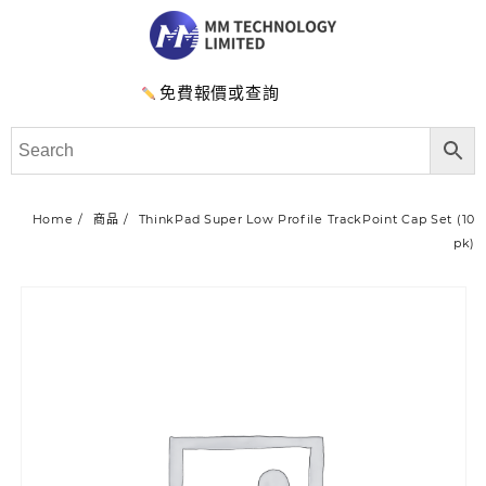
免費報價或查詢
Home
商品
ThinkPad Super Low Profile TrackPoint Cap Set (10
pk)