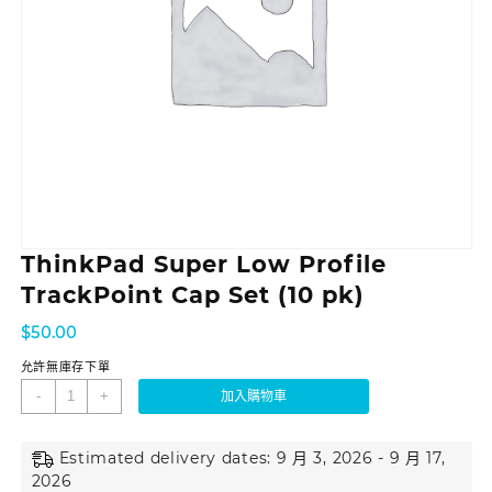
ThinkPad Super Low Profile
TrackPoint Cap Set (10 pk)
$
50.00
允許無庫存下單
-
+
加入購物車
Estimated delivery dates: 9 月 3, 2026 - 9 月 17,
2026