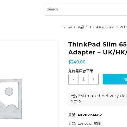
Home
商品
ThinkPad Slim 65W U
ThinkPad Slim 6
Adapter – UK/HK
$
240.00
允許無庫存下單
-
+
Estimated delivery dat
2026
貨號:
4X20V24682
分類:
Lenovo
,
電腦