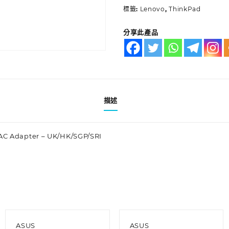
標籤:
Lenovo
,
ThinkPad
分享此產品
描述
AC Adapter – UK/HK/SGP/SRI
ASUS
ASUS