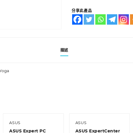
分享此產品
描述
 Yoga
ASUS
ASUS
ASUS Expert PC
ASUS ExpertCenter