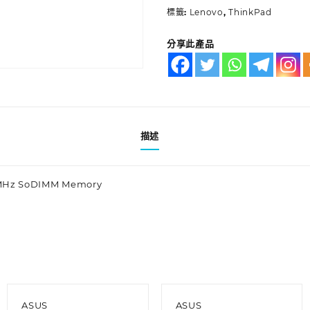
標籤:
Lenovo
,
ThinkPad
分享此產品
描述
MHz SoDIMM Memory
ASUS
ASUS