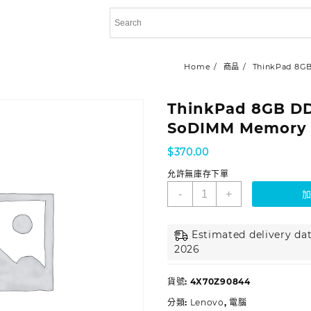
Home
商品
ThinkPad 8G
ThinkPad 8GB D
SoDIMM Memory
$
370.00
允許無庫存下單
-
+
Estimated delivery dat
2026
貨號:
4X70Z90844
分類:
Lenovo
,
電腦