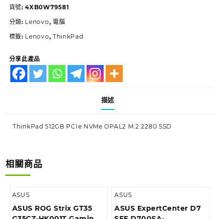
貨號:
4XB0W79581
分類:
Lenovo
,
電腦
標籤:
Lenovo
,
ThinkPad
分享此產品
描述
ThinkPad 512GB PCIe NVMe OPAL2 M.2 2280 SSD
相關商品
ASUS
ASUS
ASUS ROG Strix GT35
ASUS ExpertCenter D7
G35CZ-HK001T Gaming
SFF D700SA-