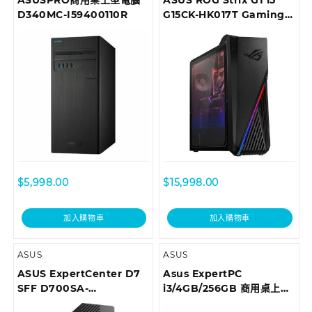
D340MC-I59400110R
G15CK-HK017T Gaming
Desktop
$
5,998.00
$
15,998.00
加入購物車
加入購物車
ASUS
ASUS
ASUS ExpertCenter D7
Asus ExpertPC
SFF D700SA-
i3/4GB/256GB 商用桌上型
710700018T Desktop
電腦 D6414SFF-