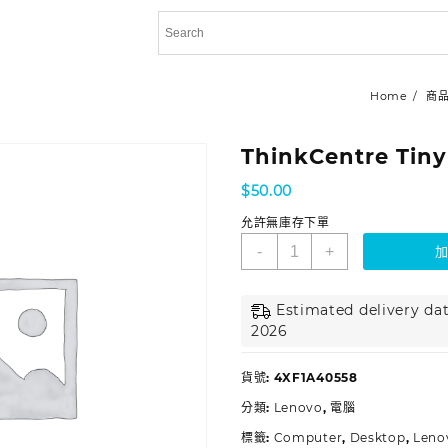
Home
商
ThinkCentre Tiny
$
50.00
允許無庫存下單
-
+
Estimated delivery dat
2026
貨號:
4XF1A40558
分類:
Lenovo
,
電腦
標籤:
Computer
,
Desktop
,
Leno