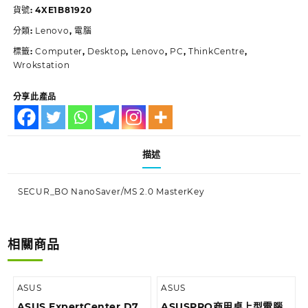
貨號:
4XE1B81920
分類:
Lenovo
,
電腦
標籤:
Computer
,
Desktop
,
Lenovo
,
PC
,
ThinkCentre
,
Wrokstation
分享此產品
描述
SECUR_BO NanoSaver/MS 2.0 MasterKey
相關商品
ASUS
ASUS
ASUS ExpertCenter D7
ASUSPRO商用桌上型電腦