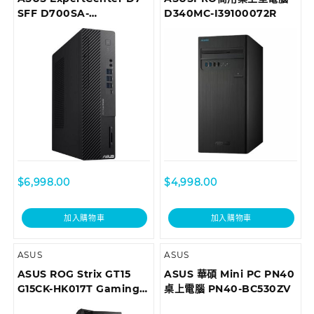
SFF D700SA-
D340MC-I39100072R
510400035T Desktop
$
6,998.00
$
4,998.00
加入購物車
加入購物車
ASUS
ASUS
ASUS ROG Strix GT15
ASUS 華碩 Mini PC PN40
G15CK-HK017T Gaming
桌上電腦 PN40-BC530ZV
Desktop