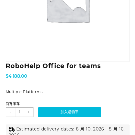
RoboHelp Office for teams
$
4,188.00
Multiple Platforms
尚有庫存
-
+
加入購物車
Estimated delivery dates: 8 月 10, 2026 - 8 月 16,