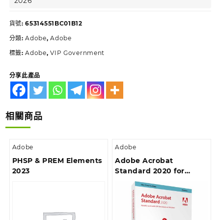
2026
貨號:
65314551BC01B12
分類:
Adobe
,
Adobe
標籤:
Adobe
,
VIP Government
分享此產品
相關商品
Adobe
Adobe
PHSP & PREM Elements
Adobe Acrobat
2023
Standard 2020 for
Windows Boxset –
English