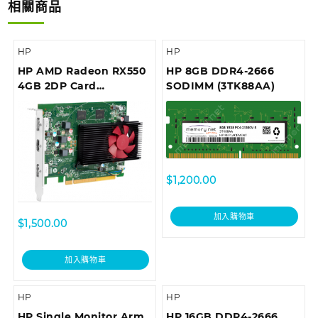
相關商品
HP
HP
HP AMD Radeon RX550
HP 8GB DDR4-2666
4GB 2DP Card
SODIMM (3TK88AA)
(3TK71AA)
$
1,200.00
加入購物車
$
1,500.00
加入購物車
HP
HP
HP Single Monitor Arm
HP 16GB DDR4-2666