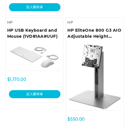
加入購物車
HP
HP
HP USB Keyboard and
HP EliteOne 800 G3 AIO
Mouse (1VD81AA#UUF)
Adjustable Height
Stand Z9H66AA
$
1,170.00
加入購物車
$
550.00