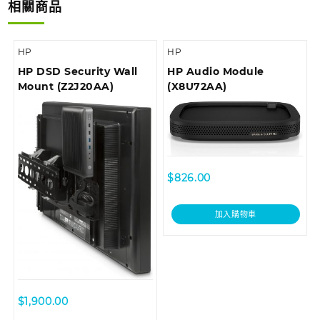
相關商品
HP
HP
HP DSD Security Wall
HP Audio Module
Mount (Z2J20AA)
(X8U72AA)
$
826.00
加入購物車
$
1,900.00