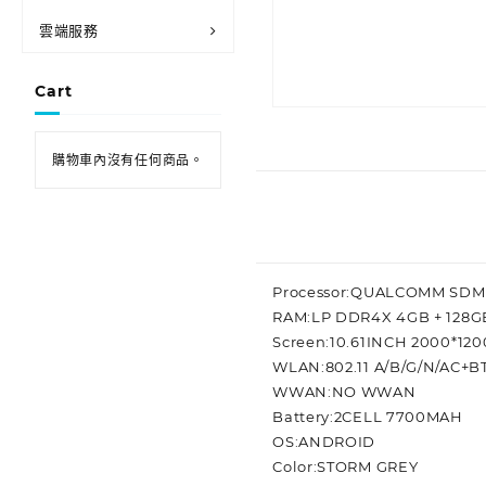
雲端服務
Cart
購物車內沒有任何商品。
Processor:QUALCOMM SDM
RAM:LP DDR4X 4GB + 128G
Screen:10.61INCH 2000*12
WLAN:802.11 A/B/G/N/AC+BT
WWAN:NO WWAN
Battery:2CELL 7700MAH
OS:ANDROID
Color:STORM GREY