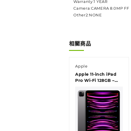
Warranty:1 YEAR
Camera:CAMERA 8.0MP FF
Other2:NONE
相關商品
Apple
Apple 11-inch iPad
Pro Wi-Fi 128GB –
Space Grey