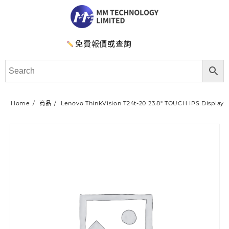
免費報價或查詢
Home
商品
Lenovo ThinkVision T24t-20 23.8″ TOUCH IPS Display