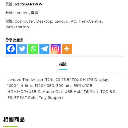
貨號:
62C5GAR1WW
分類:
Lenovo
,
電腦
標籤:
Computer
,
Desktop
,
Lenovo
,
PC
,
ThinkCentre
,
Wrokstation
分享此產品
描述
Lenovo ThinkVision T24t-20 23.8″ TOUCH IPS Display,
1000:1, 4-6ms, 1920×1080, 300 nits, 99% sRGB,
HDMI+DP+USB-C, Audio Out, USB Hub, Tilt//Lift, TCO 8.0 ,
ES, EPEAT Gold, Tiny Support
相關商品